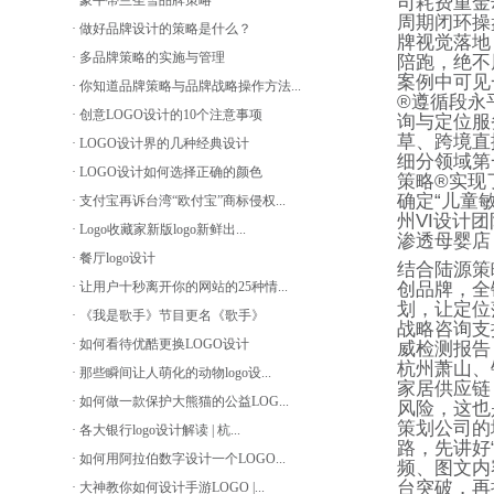
· 蒙牛蒂兰圣雪品牌策略
司耗费重金
周期闭环操
· 做好品牌设计的策略是什么？
牌视觉落地
· 多品牌策略的实施与管理
陪跑，绝不
案例中可见
· 你知道品牌策略与品牌战略操作方法...
®
遵循段永
· 创意LOGO设计的10个注意事项
询与定位服
草、跨境直
· LOGO设计界的几种经典设计
细分领域第
· LOGO设计如何选择正确的颜色
策略
®
实现
确定
“
儿童
· 支付宝再诉台湾“欧付宝”商标侵权...
州
VI
设计团
· Logo收藏家新版logo新鲜出...
渗透母婴店
· 餐厅logo设计
结合陆源策
· 让用户十秒离开你的网站的25种情...
创品牌，全
划，让定位
· 《我是歌手》节目更名《歌手》
战略咨询支
· 如何看待优酷更换LOGO设计
威检测报告
杭州萧山、
· 那些瞬间让人萌化的动物logo设...
家居供应链
· 如何做一款保护大熊猫的公益LOG...
风险，这也
策划公司的
· 各大银行logo设计解读 | 杭...
路，先讲好
· 如何用阿拉伯数字设计一个LOGO...
频、图文内
台突破，再
· 大神教你如何设计手游LOGO |...