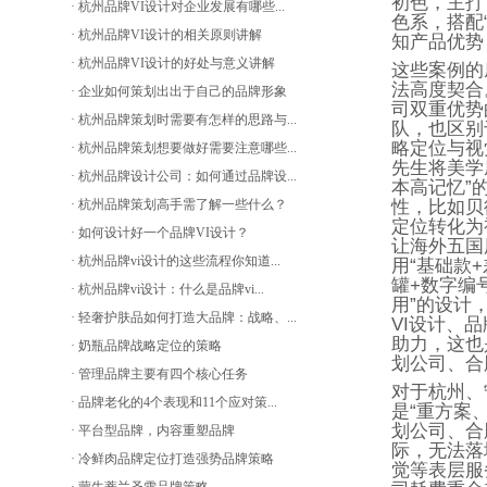
初色，主打
· 杭州品牌VI设计对企业发展有哪些...
色系，搭配
· 杭州品牌VI设计的相关原则讲解
知产品优势
· 杭州品牌VI设计的好处与意义讲解
这些案例的
法高度契合
· 企业如何策划出出于自己的品牌形象
司双重优势
· 杭州品牌策划时需要有怎样的思路与...
队，也区别
略定位与视
· 杭州品牌策划想要做好需要注意哪些...
先生将美学
· 杭州品牌设计公司：如何通过品牌设...
本高记忆
”
· 杭州品牌策划高手需了解一些什么？
性，比如贝
定位转化为
· 如何设计好一个品牌VI设计？
让海外五国
· 杭州品牌vi设计的这些流程你知道...
用
“
基础款
+
罐
+
数字编
· 杭州品牌vi设计：什么是品牌vi...
用
”
的设计
· 轻奢护肤品如何打造大品牌：战略、...
VI
设计、品
助力，这也
· 奶瓶品牌战略定位的策略
划公司、合
· 管理品牌主要有四个核心任务
对于杭州、
· 品牌老化的4个表现和11个应对策...
是
“
重方案
划公司、合
· 平台型品牌，内容重塑品牌
际，无法落
· 冷鲜肉品牌定位打造强势品牌策略
觉等表层服