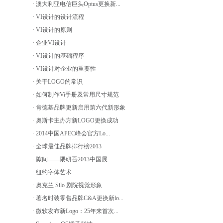
· 澳大利亚电信巨头Optus更换新...
· VI设计的设计流程
· VI设计的原则
· 企业VI设计
· VI设计的基础程序
· VI设计对企业的重要性
· 关于LOGO的常识
· 如何制作Vi手册及常用尺寸规范
· 肯德基品牌更新启用第六代新形象
· 奥斯卡主办方新LOGO更换成功
· 2014中国APEC峰会官方Lo...
· 全球最佳品牌排行榜2013
· 隙间——隈研吾2013中国展
· 纽约字体艺术
· 奥克兰 Silo 剧院视觉形象
· 著名时装零售品牌C&A更换新lo...
· 微软发布新Logo：25年来首次...