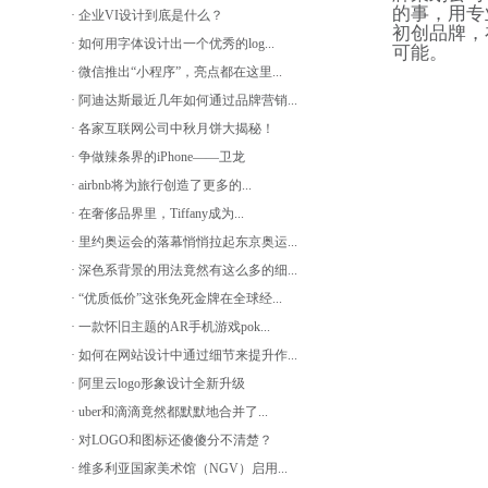
的事，用专
· 企业VI设计到底是什么？
初创品牌，
· 如何用字体设计出一个优秀的log...
可能。
· 微信推出“小程序”，亮点都在这里...
· 阿迪达斯最近几年如何通过品牌营销...
· 各家互联网公司中秋月饼大揭秘！
· 争做辣条界的iPhone——卫龙
· airbnb将为旅行创造了更多的...
· 在奢侈品界里，Tiffany成为...
· 里约奥运会的落幕悄悄拉起东京奥运...
· 深色系背景的用法竟然有这么多的细...
· “优质低价”这张免死金牌在全球经...
· 一款怀旧主题的AR手机游戏pok...
· 如何在网站设计中通过细节来提升作...
· 阿里云logo形象设计全新升级
· uber和滴滴竟然都默默地合并了...
· 对LOGO和图标还傻傻分不清楚？
· 维多利亚国家美术馆（NGV）启用...