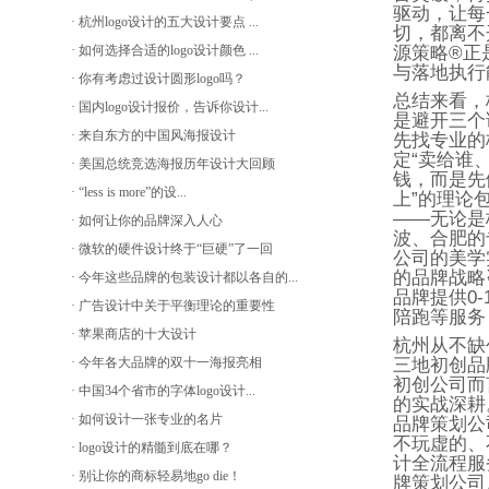
驱动，让每
· 杭州logo设计的五大设计要点 ...
切，都离不
· 如何选择合适的logo设计颜色 ...
源策略
®
正
与落地执行
· 你有考虑过设计圆形logo吗？
总结来看，
· 国内logo设计报价，告诉你设计...
是避开三个
· 来自东方的中国风海报设计
先找专业的
定
“
卖给谁
· 美国总统竞选海报历年设计大回顾
钱，而是先
· “less is more”的设...
上
”
的理论
——
无论是
· 如何让你的品牌深入人心
波、合肥的
· 微软的硬件设计终于“巨硬”了一回
公司的美学
的品牌战略
· 今年这些品牌的包装设计都以各自的...
品牌提供
0-
· 广告设计中关于平衡理论的重要性
陪跑等服务
· 苹果商店的十大设计
杭州从不缺
· 今年各大品牌的双十一海报亮相
三地初创品
初创公司而
· 中国34个省市的字体logo设计...
的实战深耕
· 如何设计一张专业的名片
品牌策划公
不玩虚的、
· logo设计的精髓到底在哪？
计全流程服
· 别让你的商标轻易地go die！
牌策划公司