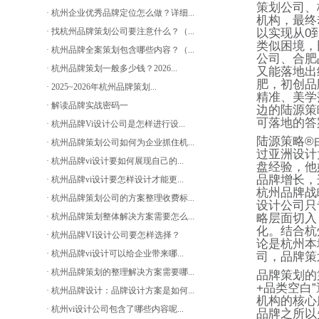
策划公司、
· 杭州企业优秀品牌定位怎么做？详细...
机构，最终
· 找杭州品牌策划公司要注意什么？（...
以实现从
0
类似困境，
· 杭州品牌全案策划包含哪些内容？（...
公司、合肥
· 杭州品牌策划一般多少钱？2026...
又能落地出
肥，初创品
· 2025~2026年杭州品牌策划...
精准、美学
· 解读品牌实战密码一
边的陆源策
可落地的答
· 杭州品牌Vi设计公司是怎样进行设...
陆源策略
®
· 杭州品牌策划公司如何为企业抓住机...
过亚洲设计
· 杭州品牌vi设计要如何展现自己的...
盘经验，他
品牌增长，
· 杭州品牌vi设计要怎样设计才能更...
杭州品牌战
· 杭州品牌策划公司的方案整理收费标...
设计公司只
· 杭州品牌策划整体解决方案需要怎么...
略层面切入
化。结合杭
· 杭州品牌VI设计公司要怎样选择？
论是杭州本
· 杭州品牌vi设计可以给企业带来哪...
司，品牌策
· 杭州品牌策划的整理解决方案需要哪...
品牌策划的
+
品类空白
”
· 杭州品牌设计：品牌设计方案是如何...
机构的核心
· 杭州vi设计公司包含了哪些内容呢...
品牌之所以