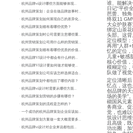
谁、能解决
· 杭州品牌vi设计哪些方面能够体现...
日记
“
平价
· 杭州品牌策划：企业在做品牌故事时...
芭蕾、独角
终双
11 GM
· 杭州品牌策划如何展现自己的差异化...
大众护肤赛
· 杭州品牌策划都有着哪些优势？
绑定山茶花
· 杭州品牌策划时公司需要注意哪些重...
头部。这背
定位模型：
· 杭州营销策划公司用什么样的营销策...
再用
“
人群
+
· 杭州品牌策划都有着哪些优质的价值...
忆的定位，
儿童
+
敏感
· 杭州品牌VI设计中都会有什么样的...
核心价值，
· 杭州品牌VI设计要如何做才能够使...
模糊定位，
队做了视觉
· 杭州品牌策划公司应该怎样选择适合...
定位清晰后
· 杭州品牌策划中都包括了哪些内容？
忆点，这也
· 杭州品牌vi设计时需要从哪些方面...
创品牌的天
场的美学
”
· 杭州品牌策划营销的步骤有哪些？
砌国风元素
· 杭州品牌策划的流程是怎样的？
务商业、促
· 一个成功的杭州品牌策划企业应该如...
觉，也难以
筑设计思维
· 杭州品牌策划方案做一套大概需要多...
且高级，既
· 杭州品牌vi设计对企业来说都包括...
功出圈，加