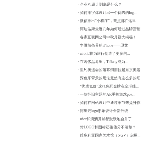
· 企业VI设计到底是什么？
· 如何用字体设计出一个优秀的log...
· 微信推出“小程序”，亮点都在这里...
· 阿迪达斯最近几年如何通过品牌营销..
· 各家互联网公司中秋月饼大揭秘！
· 争做辣条界的iPhone——卫龙
· airbnb将为旅行创造了更多的...
· 在奢侈品界里，Tiffany成为...
· 里约奥运会的落幕悄悄拉起东京奥运..
· 深色系背景的用法竟然有这么多的细..
· “优质低价”这张免死金牌在全球经...
· 一款怀旧主题的AR手机游戏pok...
· 如何在网站设计中通过细节来提升作..
· 阿里云logo形象设计全新升级
· uber和滴滴竟然都默默地合并了...
· 对LOGO和图标还傻傻分不清楚？
· 维多利亚国家美术馆（NGV）启用...