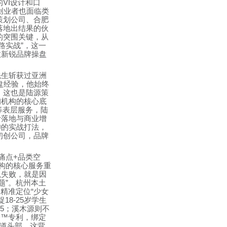
的
VI
设计和口
创业者也面临类
策划公司、合肥
落地出结果的伙
的突围关键，从
路实战
”
，这一
数新锐品牌操盘
先生斩获过亚洲
盘经验，他始终
，这也是陆源策
询机构的核心底
等表层服务，陆
计落地与商业增
®
的实战打法，
初创公司，品牌
痛点
+
品类空
构的核心服务重
以失败，就是因
题
”
。杭州本土
，精准定位
“
少女
捉
18-25
岁学生
5
；溪木源则不
安
™
专利，绑定
道头部。这背