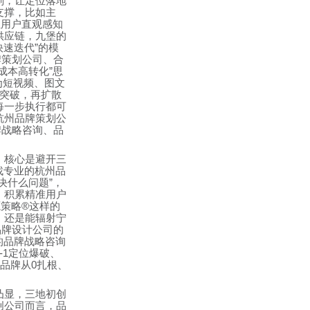
划，让定位落地
支撑，比如主
让用户直观感知
供应链，九堡的
快速迭代
”
的模
牌策划公司、合
成本高转化
”
思
为短视频、图文
突破，再扩散
每一步执行都可
杭州品牌策划公
牌战略咨询、品
，核心是避开三
找专业的杭州品
决什么问题
”
，
，积累精准用户
源策略
®
这样的
，还是能辐射宁
品牌设计公司的
的品牌战略咨询
-1
定位爆破、
品牌从
0
扎根、
凸显，三地初创
创公司而言，品