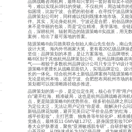
品牌战略咨询机构，最终却只拿到一套好看却卖不动
.
号，难以实现从
0
到
1
的突破。不仅杭州，周边城市的
似困境，比如宁波、合肥的初创者，在寻找宁波品牌
.
品牌策划公司时，同样难以找到既懂本地市场、又能
.
伴。其实，无论身处杭州、宁波还是合肥，初创品牌
来不是华丽的包装，而是
“
定位精准、美学落地、全链
点，深耕杭州、辐射周边的陆源策略
®
实战派，用无
案例，给出了最可落地的答案。
陆源策略
®
由
贝德美联合创始人
南山先生创办，南山
设计大奖、海内外书画家大奖，更有着
20
亿级品牌操
坚信：品牌策划的本质，是让方案落地、让品牌增长
略
®
区别于其他杭州品牌策划公司、杭州品牌战略咨
.
气
——
相较于多数杭州品牌设计公司只专注于
VI
设计
源策略
®
更擅长从战略层面切入，实现品牌定位、设
长的一体化。结合杭州本土新锐品牌案例与陆源策略
无论是杭州本地，还是宁波、合肥想布局杭州市场的
.
策划都可以按清晰路径稳步推进。
.
品牌策划的第一步，是定位定生死，核心在于用
“
用户
白
”
避开红海、精准破局，这也是杭州品牌战略咨询机
点，更是陆源策略
®
的优势所在。很多初创品牌之所
为定位太泛，无法让用户记住
“
你是谁、能解决什么问
新锐品牌花知晓，避开完美日记
“
平价全品类
”
的红海
.
感平价彩妆
”
，主打芭蕾、独角兽等年轻化
IP
，精准捕
.
党痛点，最终双
11 GMV
破
1.27
亿，跻身国货彩妆
TOP
卷大众护肤赛道，聚焦
“
亚洲敏感肌专研
”
，自研舒敏
山茶花
IP
，从
0
快速成长为
10
亿级品牌，成为敏感肌赛