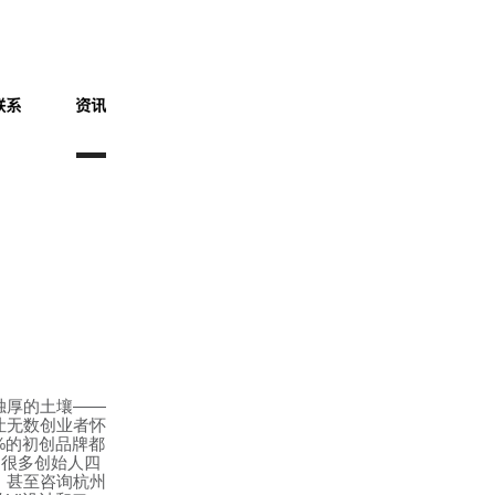
独厚的土壤
——
让无数创业者怀
%
的初创品牌都
，很多创始人四
，甚至咨询杭州