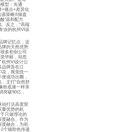
位模型：先通
群
+
痛点
+
差异化
陆源策略
®
操盘
代酸
’
温和配方
础。反之，
“
高端
专业的杭州
VI
设
品牌记忆点，这
品牌的天然优势
。很多初创公司
视觉华丽，却忽
了杭州
VI
设计公
装品牌吾在江
印花，视觉统一
年便成功出圈，
色，主打
“
自然舒
像粉底液一样亲
销突破
90
亿，
驱动打法高度契
双重优势的机
别于只做理论的
深度融合。作为
深度融合，为初
+2
个辅助色传递