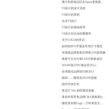
· 澳大利亚电信巨头Optus更换新...
· VI设计的设计流程
· VI设计的原则
· 企业VI设计
· VI设计的基础程序
· VI设计对企业的重要性
· 关于LOGO的常识
· 如何制作Vi手册及常用尺寸规范
· 肯德基品牌更新启用第六代新形象
· 奥斯卡主办方新LOGO更换成功
· 2014中国APEC峰会官方Lo...
· 全球最佳品牌排行榜2013
· 隙间——隈研吾2013中国展
· 纽约字体艺术
· 奥克兰 Silo 剧院视觉形象
· 著名时装零售品牌C&A更换新lo...
· 微软发布新Logo：25年来首次...