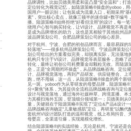
品牌调性，比如贝德美用柔和蓝凸显
“
安全温和
”
；打
定位转化为视觉记忆，如陆源策略
®
操盘的
yoboo
，用
国用户一眼识别；让包装成为流量入口，初期采用
“
基
素
”
，突出核心卖点，就像三顿半的迷你罐
+
数字编号
播。陆源策略
®
始终拒绝
“
好看但没用
”
的设计，每一笔
绕用户心智与购买转化，让
VI
设计、品牌视觉不再是
是成为品牌增长的助力，这也是其相较于其他杭州品
.
波品牌策划公司、合肥品牌策划公司的核心差异。
.
对于杭州、宁波、合肥的初创品牌而言，最容易踩的
.
轻落地
”——
很多杭州品牌策划公司、宁波品牌策划公
划公司给出的方案看似完美，却脱离实际，无法落地
机构只专注于
VI
设计、品牌视觉等表层服务，忽略了
转化，最终让初创公司耗费重金却颗粒无收。而陆源
垒，正是
“
全周期闭环操盘
”
，从品牌战略咨询、定位
计、品牌视觉落地，再到产品研发、供应链整合、上
跑，绝不甩锅，这一点，从陆源策略
®
操盘的两个新
见一斑。
yoboo
作为从零研发的母婴品牌，陆源策略
®
.
分
+
聚焦
”
体系，为其提供全流程品牌战略咨询与定位
设计与视觉落地，通过海外社媒种草、跨境直播、本
力其横扫海外五国，登顶细分领域第一；贝德美则从
0
量，关键就在于陆源策略
®
实现了
“
定位
&
产品
&
设计一
品牌战略咨询确定
“
儿童敏感肌
”
定位，再研发
“
以酶代
套杭州
VI
设计团队打造的温和视觉，线上布局抖音、
母婴店，全渠道引爆，实现规模化增长。
结合陆源策略
®
的实战经验，无论是杭州、宁波还是