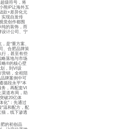
造超级符号，将
小熊
IP
让海外五
础款
+
差异化元
，实现自发传
视觉创作都围
单纯的装饰，而
牌设计公司、宁
坑，是
“
重方案、
司、合肥品牌策
执行，甚至有些
战略落地与市场
策略
®
的核心壁
规划，到
VI
设
市营销，全程陪
锐品牌案例中可
遵循段永平
“
本
服务，再配套
VI
土渠道布局，助
突破
20
亿体
体化
”
：先通过
酸
”
温和配方，配
天猫，线下渗透
合肥的初创品