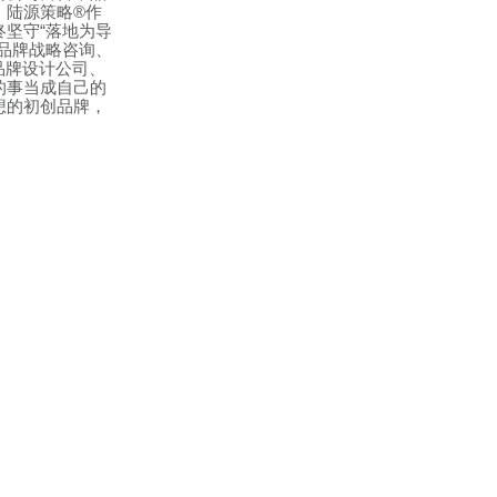
。陆源策略
®
作
终坚守
“
落地为导
品牌战略咨询、
品牌设计公司、
的事当成自己的
想的初创品牌，
。