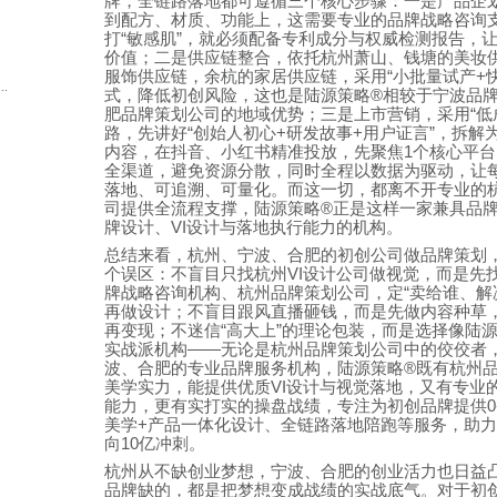
牌，全链路落地都可遵循三个核心步骤：一是产品企
到配方、材质、功能上，这需要专业的品牌战略咨询
打
“
敏感肌
”
，就必须配备专利成分与权威检测报告，
价值；二是供应链整合，依托杭州萧山、钱塘的美妆
服饰供应链，余杭的家居供应链，采用
“
小批量试产
+
.
式，降低初创风险，这也是陆源策略
®
相较于宁波品
肥品牌策划公司的地域优势；三是上市营销，采用
“
低
路，先讲好
“
创始人初心
+
研发故事
+
用户证言
”
，拆解
内容，在抖音、小红书精准投放，先聚焦
1
个核心平台
全渠道，避免资源分散，同时全程以数据为驱动，让
落地、可追溯、可量化。而这一切，都离不开专业的
司提供全流程支撑，陆源策略
®
正是这样一家兼具品
牌设计、
VI
设计与落地执行能力的机构。
总结来看，杭州、宁波、合肥的初创公司做品牌策划
个误区：不盲目只找杭州
VI
设计公司做视觉，而是先
牌战略咨询机构、杭州品牌策划公司，定
“
卖给谁、解
再做设计；不盲目跟风直播砸钱，而是先做内容种草
再变现；不迷信
“
高大上
”
的理论包装，而是选择像陆
实战派机构
——
无论是杭州品牌策划公司中的佼佼者
波、合肥的专业品牌服务机构，陆源策略
®
既有杭州
美学实力，能提供优质
VI
设计与视觉落地，又有专业
能力，更有实打实的操盘战绩，专注为初创品牌提供
0
美学
+
产品一体化设计、全链路落地陪跑等服务，助力
向
10
亿冲刺。
杭州从不缺创业梦想，宁波、合肥的创业活力也日益
品牌缺的，都是把梦想变成战绩的实战底气。对于初