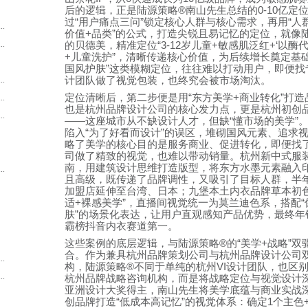
后的逻辑，正是陆源策略
®
南山先生总结的
0-10
亿定
过
“
用户痛点三问
”
锁定核心人群与核心需求，再用
“
人
.
价值
+
品类
”
的公式，打造尖锐且易记忆的定位，就像
.
的贝德美，精准定位
“3-12
岁儿童
+
敏感肌泛红
+‘
以酶
+
儿童洗护
”
，清晰传递核心价值，为后续增长奠定基
国风护肤
”
这类模糊定位，往往难以打动用户，即便找
.
计团队做了视觉包装，也终究会被市场淘汰。
定位清晰后，第二步便是用
“
东方美学
+
商业转化
”
打造
.
也是杭州品牌设计公司的核心发力点，更是杭州初创
.
——
这座城市从不缺设计人才，但缺
“
懂市场的美学
”
陷入
“
为了好看而设计
”
的误区，堆砌国风元素、追求
略了美学的核心目的是服务商业、促进转化，即便找
司做了精致的视觉，也难以带动销量。杭州新中式服
南，用建筑设计思维打造版型，将东方水墨元素融入
.
且高级，既传递了品牌调性，又吸引了目标人群，半
加盟店延伸至台湾、日本；九堡本土内衣品牌草本初
适
+
裸感美学
”
，直播间视觉统一为莫兰迪色系，搭配
“
肤
”
的场景化表达，让用户直观感知产品优势，最终年
霸榜抖音内衣赛道第一。
这些案例的底层逻辑，与陆源策略
®
的
“
美学
+
战略
”
双
合。作为兼具杭州品牌策划公司与杭州品牌设计公司
.
构，陆源策略
®
不同于单纯的杭州
VI
设计团队，也区
.
杭州品牌战略咨询机构，而是将战略定位与视觉设计
亚洲设计大奖得主，南山先生将美学底蕴与商业实战
创品牌打造
“
低成本高记忆
”
的视觉体系：确定
1
个主色